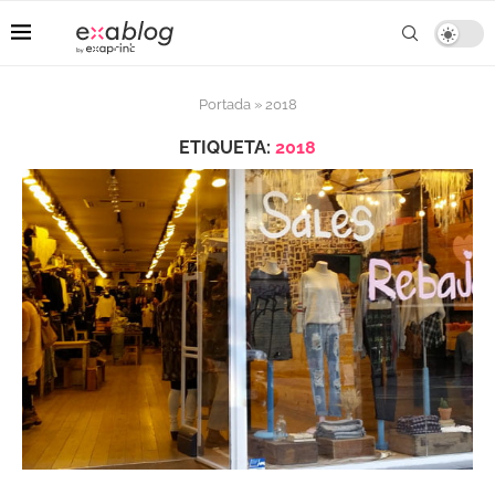
Portada
»
2018
ETIQUETA:
2018