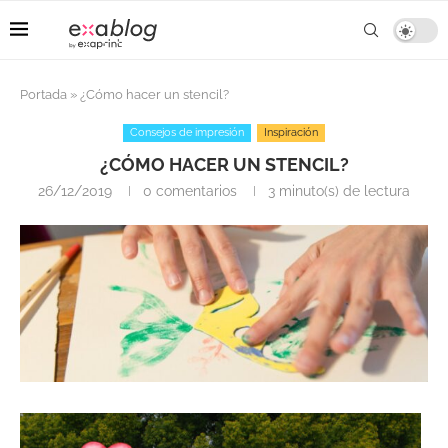
Portada
»
¿Cómo hacer un stencil?
Consejos de impresión
Inspiración
¿CÓMO HACER UN STENCIL?
26/12/2019
0 comentarios
3 minuto(s) de lectura