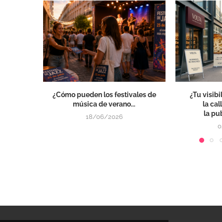
¿Cómo pueden los festivales de
¿Tu visibi
música de verano...
la cal
la pu
18/06/2026
0