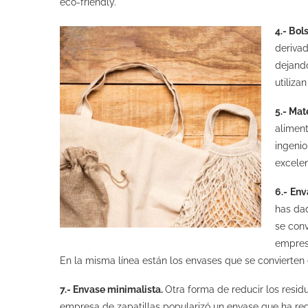
eco-friendly.
4.- Bol
derivad
dejando
utiliza
5.- Mat
aliment
ingenio
excelen
6.-
Env
has dad
se conv
empresa
En la misma línea están los envases que se convierten 
7.- Envase minimalista.
Otra forma de reducir los residu
empresa de zapatillas popularizó un envase que ha re