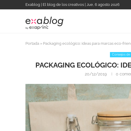
Exablog | El blog de los creativos | Jue, 6 agosto 2026
Portada
»
Packaging ecológico: ideas para marcas eco-frien
Consejos de
PACKAGING ECOLÓGICO: ID
20/12/2019
0 comen