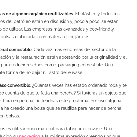
sas de algodón orgánico reutilizables.
El plástico y todos los
os del petróleo están en discusión y, poco a poco, se están
 de utilizar. Las empresas más avanzadas y eco-friendly
n bolsas elaboradas con materiales orgánicos.
erial comestible.
Cada vez más empresas del sector de la
ación y la restauración están apostando por la originalidad y el
 para reducir residuos con el packaging comestible. Una
te forma de no dejar ni rastro del envase.
ase convertible.
¿Cuántas veces has estado ordenado ropa y te
o cuenta de que te falta una percha? Si tuvieras un objeto que
irtiera en percha, no tendrías este problema. Por eso, alguna
 ha creado una bolsa que se reutiliza para hacer de percha.
en bolsas.
os es utilizar poco material para fabricar el envase. Una
ducido su
packaging
a la mínima expresión creando uno que