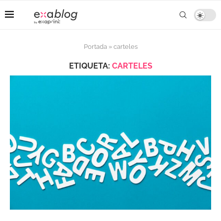
Portada
»
carteles
ETIQUETA:
CARTELES