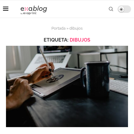
Portada
»
dibujos
ETIQUETA:
DIBUJOS