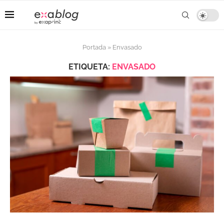
Portada
»
Envasado
ETIQUETA:
ENVASADO