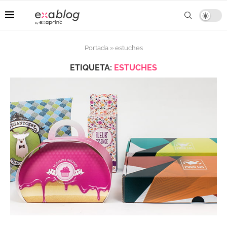
Portada
»
estuches
ETIQUETA:
ESTUCHES