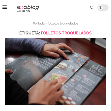
Portada
»
folletos troquelados
ETIQUETA:
FOLLETOS TROQUELADOS