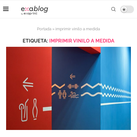
Portada
»
imprimir vinilo a medida
ETIQUETA:
IMPRIMIR VINILO A MEDIDA