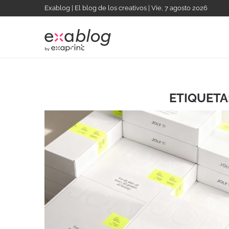
Exablog | El blog de los creativos | Vie, 7 agosto 2026
ETIQUETA