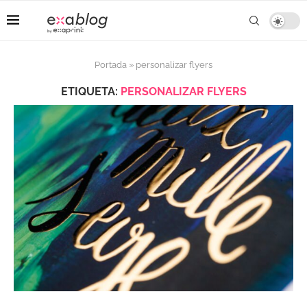
Portada
»
personalizar flyers
ETIQUETA:
PERSONALIZAR FLYERS