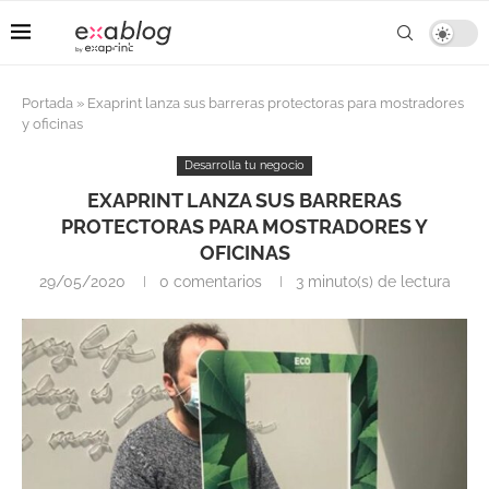
Portada
»
Exaprint lanza sus barreras protectoras para mostradores
y oficinas
Desarrolla tu negocio
EXAPRINT LANZA SUS BARRERAS
PROTECTORAS PARA MOSTRADORES Y
OFICINAS
29/05/2020
0 comentarios
3 minuto(s) de lectura