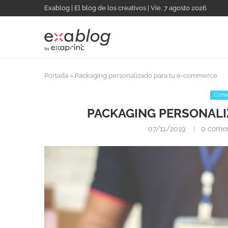
Exablog | El blog de los creativos | Vie, 7 agosto 2026
Portada
»
Packaging personalizado para tu e-commerce
Conse
PACKAGING PERSONALI
07/11/2019
0 comen