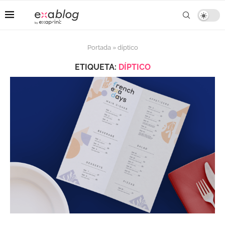
Portada
»
díptico
ETIQUETA:
DÍPTICO