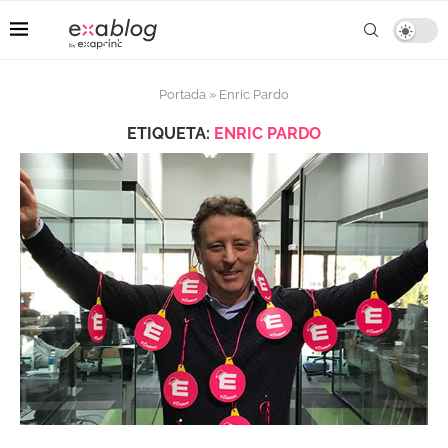
Portada
»
Enric Pardo
ETIQUETA:
ENRIC PARDO