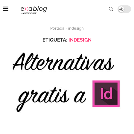
Portada
»
indesign
ETIQUETA:
INDESIGN