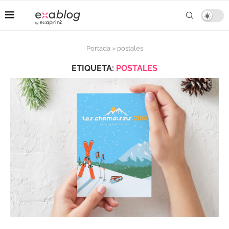
Portada
»
postales
ETIQUETA:
POSTALES