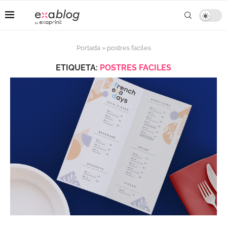
Portada
»
postres faciles
ETIQUETA:
POSTRES FACILES