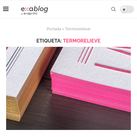
Portada
»
Termorelieve
ETIQUETA:
TERMORELIEVE