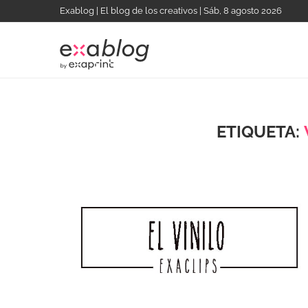
Exablog | El blog de los creativos | Sáb, 8 agosto 2026
ETIQUETA: