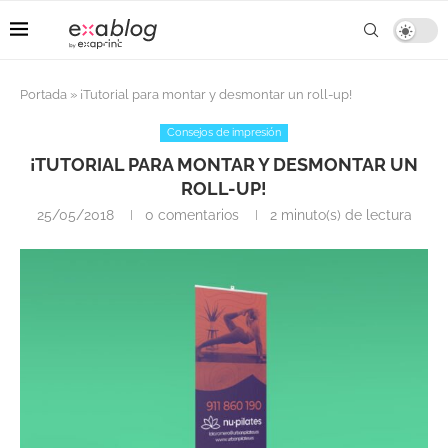
Portada
»
¡Tutorial para montar y desmontar un roll-up!
Consejos de impresión
¡TUTORIAL PARA MONTAR Y DESMONTAR UN
ROLL-UP!
25/05/2018
0 comentarios
2 minuto(s) de lectura