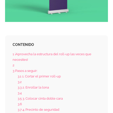
CONTENIDO
1
¡Aprovecha la estructura del roll-up las veces que
necesites!
2
3
Pasos a seguir:
3.1
1. Cortar el primer roll-up
3.2
3.3
2. Enrollar la lona
3.4
3.5
3. Colocar cinta doble cara
3.6
3.7
4. Precinto de seguridad