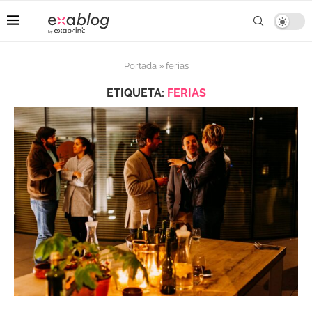
Portada
»
ferias
ETIQUETA:
FERIAS