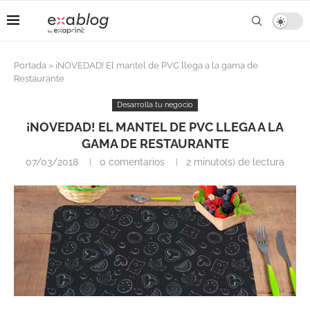
Portada
»
¡NOVEDAD! El mantel de PVC llega a la gama de
Restaurante
Desarrolla tu negocio
¡NOVEDAD! EL MANTEL DE PVC LLEGA A LA
GAMA DE RESTAURANTE
07/03/2018
0 comentarios
2 minuto(s) de lectura