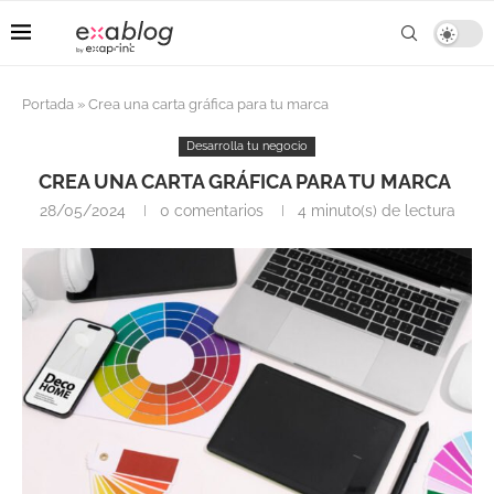
Portada
»
Crea una carta gráfica para tu marca
Desarrolla tu negocio
CREA UNA CARTA GRÁFICA PARA TU MARCA
28/05/2024
0 comentarios
4 minuto(s) de lectura