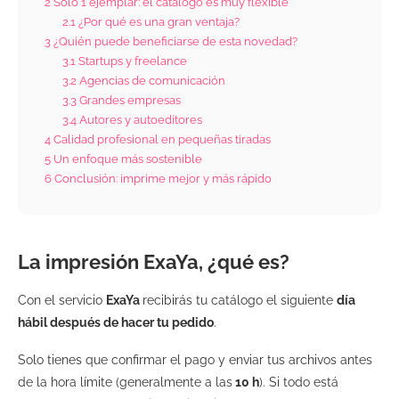
2
Solo 1 ejemplar: el catálogo es muy flexible
2.1
¿Por qué es una gran ventaja?
3
¿Quién puede beneficiarse de esta novedad?
3.1
Startups y freelance
3.2
Agencias de comunicación
3.3
Grandes empresas
3.4
Autores y autoeditores
4
Calidad profesional en pequeñas tiradas
5
Un enfoque más sostenible
6
Conclusión: imprime mejor y más rápido
La impresión
ExaYa
, ¿qué es?
Con el servicio
ExaYa
recibirás tu catálogo el siguiente
día
hábil después de hacer tu pedido
.
Solo tienes que confirmar el pago y enviar tus archivos antes
de la hora límite (generalmente a las
10 h
). Si todo está