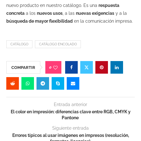
nuevo producto en nuestro catálogo. Es una
respuesta
concreta
a los
nuevos usos
, a las
nuevas exigencias
y a la
búsqueda de mayor flexibilidad
en la comunicación impresa.
CATÁLOGO
CATÁLOGO ENCOLADO
0
COMPARTIR
Entrada anterior
El color en impresión: diferencias clave entre RGB, CMYK y
Pantone
Siguiente entrada
Errores típicos al usar imágenes en impresos (resolución,