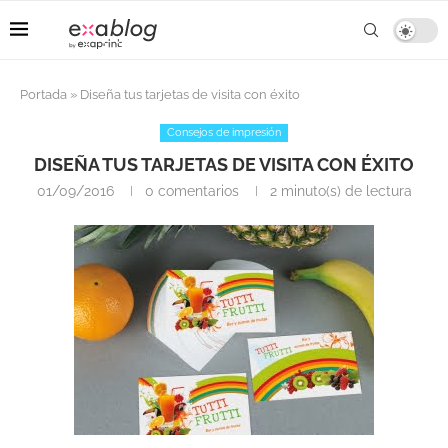
Portada
»
Diseña tus tarjetas de visita con éxito
Consejos de impresión
DISEÑA TUS TARJETAS DE VISITA CON ÉXITO
01/09/2016
0 comentarios
2 minuto(s) de lectura