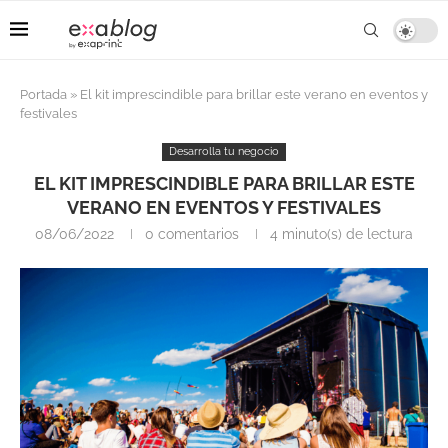
Portada
»
El kit imprescindible para brillar este verano en eventos y
festivales
Desarrolla tu negocio
EL KIT IMPRESCINDIBLE PARA BRILLAR ESTE
VERANO EN EVENTOS Y FESTIVALES
08/06/2022
0 comentarios
4 minuto(s) de lectura