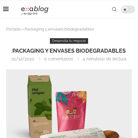
Portada
»
Packaging y envases biodegradables
Desarrolla tu negocio
PACKAGING Y ENVASES BIODEGRADABLES
22/12/2020
0 comentarios
4 minuto(s) de lectura