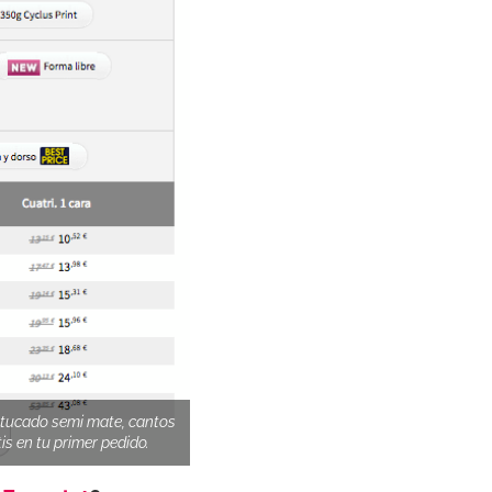
estucado semi mate, cantos
tis en tu primer pedido.