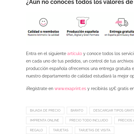
¿Aún no conoces todos los valores d
Entra en el siguiente
artículo
y conoce todos los servici
en cada uno de tus pedidos, un control de tus archivos 
producción española ofrecemos una entrega gratuita en
nuestro departamento de calidad estudiará la mejor opc
¡Regístrate en
www.exaprint.es
y recibirás 15€ gratis e
BAJADA DE PRECIO
BARATO
DESCARGAR TIPOS GRATI
IMPRENTA ONLINE
PRECIO TODO INCLUIDO
PRECIOS 
REGALO
TARJETAS
TARJETAS DE VISITA