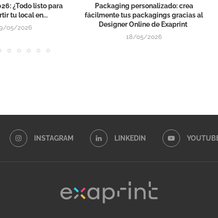
26: ¿Todo listo para
Packaging personalizado: crea
tir tu local en...
fácilmente tus packagings gracias al
Designer Online de Exaprint
9/05/2026
18/05/2026
INSTAGRAM
LINKEDIN
YOUTUB