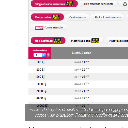
Precios de tarjetas de visita estándar, con papel 350gr 
rectos y sin plastificar. Regístrate y recibirás 15€ gra