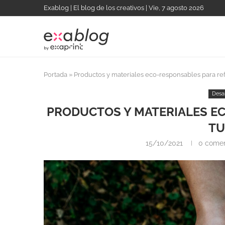
Exablog | El blog de los creativos | Vie, 7 agosto 2026
Portada
»
Productos y materiales eco-responsables para re
Desa
PRODUCTOS Y MATERIALES E
TU
15/10/2021
0 comen