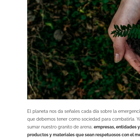
El planeta nos da señales cada día sobre la emergenci
que debemos tener como sociedad para combatirla. Ya 
sumar nuestro granito de arena;
empresas, entidades y
productos y materiales que sean respetuosos con el 