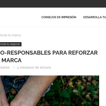
CONSEJOS DE IMPRESIÓN
DESARROLLA TU
forzar tu marca
rrolla tu negocio
CO-RESPONSABLES PARA REFORZAR
 MARCA
tarios
4 minuto(s) de lectura