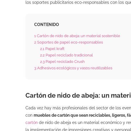
los soportes publicitarios eco-responsables con los q
CONTENIDO
1
Cartón de nido de abeja: un material sostenible
2
Soportes de papel eco-responsables
2.1
Papel kraft
2.2
Papel reciclado tradicional
2.3
Papel reciclado Crush
3
Adhesivos ecológicos y vasos reutilizables
Cartón de nido de abeja: un materi
Cada vez hay más profesionales del sector de los event
con
muebles de cartón que sean reciclables, ligeros, fá
cartón
de nido de abeja es un material económico y re
la implementación de impresiones creativas y person