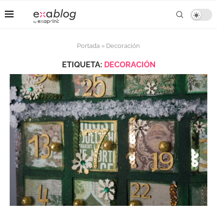
Portada
»
Decoración
ETIQUETA:
DECORACIÓN