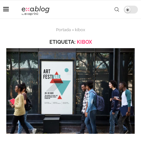
Portada
»
kibox
ETIQUETA:
KIBOX