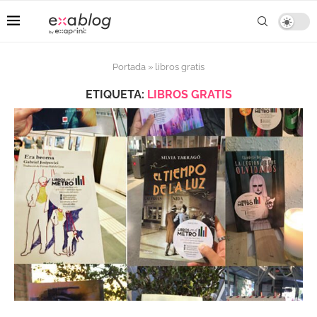
Portada
»
libros gratis
ETIQUETA:
LIBROS GRATIS