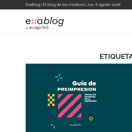
Exablog | El blog de los creativos | Jue, 6 agosto 2026
ETIQUET