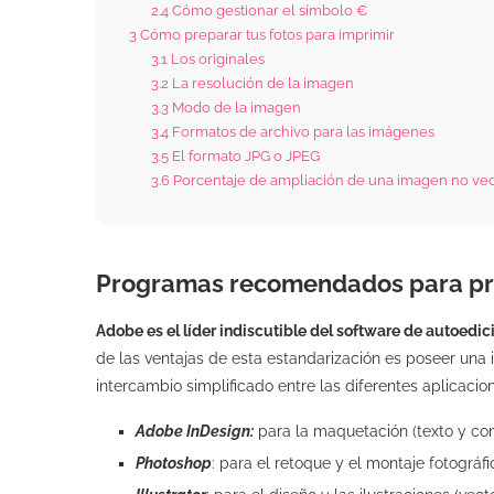
2.4
Cómo gestionar el símbolo €
3
Cómo preparar tus fotos para imprimir
3.1
Los originales
3.2
La resolución de la imagen
3.3
Modo de la imagen
3.4
Formatos de archivo para las imágenes
3.5
El formato JPG o JPEG
3.6
Porcentaje de ampliación de una imagen no vec
Programas recomendados para pre
Adobe es el líder indiscutible del software de autoedi
de las ventajas de esta estandarización es poseer una 
intercambio simplificado entre las diferentes aplicaci
Adobe InDesign:
para la maquetación (texto y com
Photoshop
: para el retoque y el montaje fotográf