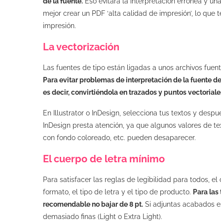
de la fuente.
Eso evitará la interpretación errónea y una
mejor crear un PDF ‘alta calidad de impresión’, lo que t
impresión.
La vectorización
Las fuentes de tipo están ligadas a unos archivos fuen
Para evitar problemas de interpretación de la fuente de 
es decir, convirtiéndola en trazados y puntos vectoriale
En Illustrator o InDesign, selecciona tus textos y desp
InDesign presta atención, ya que algunos valores de te
con fondo coloreado, etc. pueden desaparecer.
El cuerpo de letra mínimo
Para satisfacer las reglas de legibilidad para todos, 
formato, el tipo de letra y el tipo de producto.
Para las
recomendable no bajar de 8 pt.
Si adjuntas acabados es
demasiado finas (Light o Extra Light).