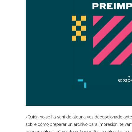
¿Quién no se ha sentido alguna vez decepcionado ante
sobre cómo preparar un archivo para impresión, te va
puedes utilizar, cómo elegir tipografías y utilizarlas y