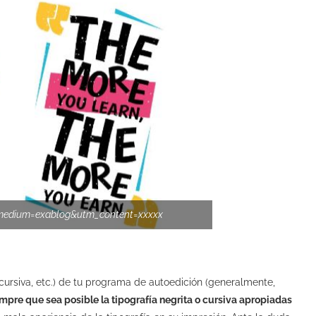
_medium=exablog&utm_content=xxxxx
 cursiva, etc.) de tu programa de autoedición (generalmente,
empre que sea posible la tipografía negrita o cursiva apropiadas