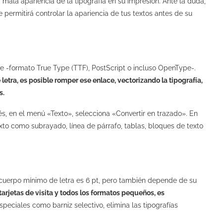
 mala apariencia de la tipografía en su impresión. Ante la duda,
e permitirá controlar la apariencia de tus textos antes de su
te -formato True Type (TTF), PostScript o incluso OpenType-.
letra, es posible romper ese enlace, vectorizando la tipografía,
s.
ués, en el menú «Texto», selecciona «Convertir en trazado». En
xto como subrayado, línea de párrafo, tablas, bloques de texto
el cuerpo mínimo de letra es 6 pt, pero también depende de su
 tarjetas de visita y todos los formatos pequeños, es
peciales como barniz selectivo, elimina las tipografías