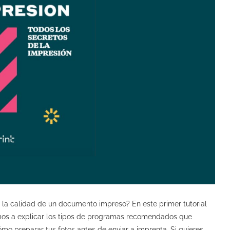
 la calidad de un documento impreso? En este primer tutorial
mos a explicar los tipos de programas recomendados que
 cómo preparar tus fotos antes de enviar a imprenta. Si quieres