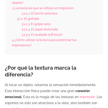
diseño?
3
Las texturas que se utilizan en impresión
3.0.1
1. El barniz selectivo
3.1
2. El gofrado
3.1.1
3. El golpe seco
3.1.2
4. El papel texturado
3.1.3
5. El acabado soft touch
4
¿Cómo utilizar la textura para potenciar tus
impresiones?
¿Por qué la textura marca la
diferencia?
Al tocar un objeto, notamos la sensación inmediatamente.
Esta interacción física puede crear una gran
conexión
emocional
. Esta es la magia de las texturas en
impresión.
Los
soportes no solo son atractivos a la vista, sino también son