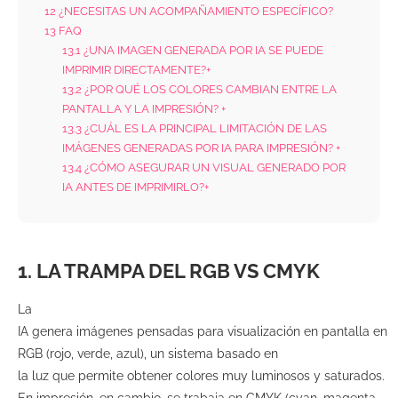
12
¿NECESITAS UN ACOMPAÑAMIENTO ESPECÍFICO?
13
FAQ
13.1
¿UNA IMAGEN GENERADA POR IA SE PUEDE
IMPRIMIR DIRECTAMENTE?+
13.2
¿POR QUÉ LOS COLORES CAMBIAN ENTRE LA
PANTALLA Y LA IMPRESIÓN? +
13.3
¿CUÁL ES LA PRINCIPAL LIMITACIÓN DE LAS
IMÁGENES GENERADAS POR IA PARA IMPRESIÓN? +
13.4
¿CÓMO ASEGURAR UN VISUAL GENERADO POR
IA ANTES DE IMPRIMIRLO?+
1. LA TRAMPA DEL RGB VS CMYK
La
IA genera imágenes pensadas para visualización en pantalla en
RGB (rojo, verde, azul), un sistema basado en
la luz que permite obtener colores muy luminosos y saturados.
En impresión, en cambio, se trabaja en CMYK (cyan, magenta,