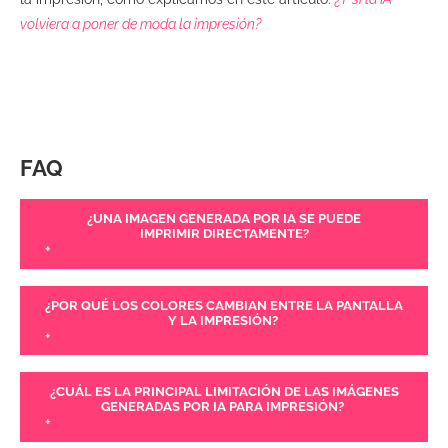
volviera a poner de moda la impresión?
FAQ
¿UNA IMAGEN GENERADA POR IA SE PUEDE
IMPRIMIR DIRECTAMENTE?
+
¿POR QUÉ LOS COLORES CAMBIAN ENTRE LA PANTALLA
Y LA IMPRESIÓN?
+
¿CUÁL ES LA PRINCIPAL LIMITACIÓN DE LAS IMÁGENES
GENERADAS POR IA PARA IMPRESIÓN?
+