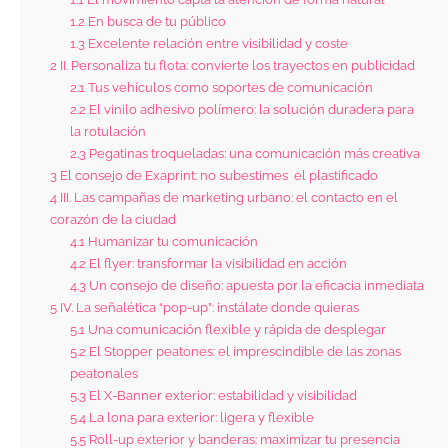
1.2
En busca de tu público
1.3
Excelente relación entre visibilidad y coste
2
II. Personaliza tu flota: convierte los trayectos en publicidad
2.1
Tus vehículos como soportes de comunicación
2.2
El vinilo adhesivo polímero: la solución duradera para
la rotulación
2.3
Pegatinas troqueladas: una comunicación más creativa
3
El consejo de Exaprint: no subestimes el plastificado
4
III. Las campañas de marketing urbano: el contacto en el
corazón de la ciudad
4.1
Humanizar tu comunicación
4.2
El flyer: transformar la visibilidad en acción
4.3
Un consejo de diseño: apuesta por la eficacia inmediata
5
IV. La señalética “pop-up”: instálate donde quieras
5.1
Una comunicación flexible y rápida de desplegar
5.2
El Stopper peatones: el imprescindible de las zonas
peatonales
5.3
El X-Banner exterior: estabilidad y visibilidad
5.4
La lona para exterior: ligera y flexible
5.5
Roll-up exterior y banderas: maximizar tu presencia