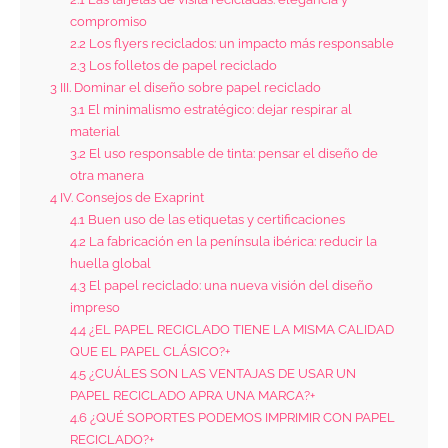
compromiso
2.2
Los flyers reciclados: un impacto más responsable
2.3
Los folletos de papel reciclado
3
III. Dominar el diseño sobre papel reciclado
3.1
El minimalismo estratégico: dejar respirar al
material
3.2
El uso responsable de tinta: pensar el diseño de
otra manera
4
IV. Consejos de Exaprint
4.1
Buen uso de las etiquetas y certificaciones
4.2
La fabricación en la península ibérica: reducir la
huella global
4.3
El papel reciclado: una nueva visión del diseño
impreso
4.4
¿EL PAPEL RECICLADO TIENE LA MISMA CALIDAD
QUE EL PAPEL CLÁSICO?+
4.5
¿CUÁLES SON LAS VENTAJAS DE USAR UN
PAPEL RECICLADO APRA UNA MARCA?+
4.6
¿QUÉ SOPORTES PODEMOS IMPRIMIR CON PAPEL
RECICLADO?+