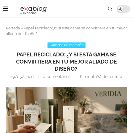
Portada
»
Papel reciclado: ¿Y si esta gama se convirtiera en tu mejor
aliado de diseño?
Consejos de impresión
PAPEL RECICLADO: ¿Y SI ESTA GAMA SE
CONVIRTIERA EN TU MEJOR ALIADO DE
DISEÑO?
19/05/2026
0 comentarios
6 minuto(s) de lectura