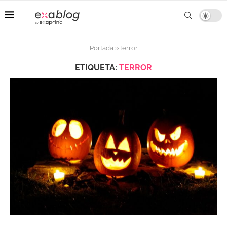
Portada
»
terror
ETIQUETA:
TERROR