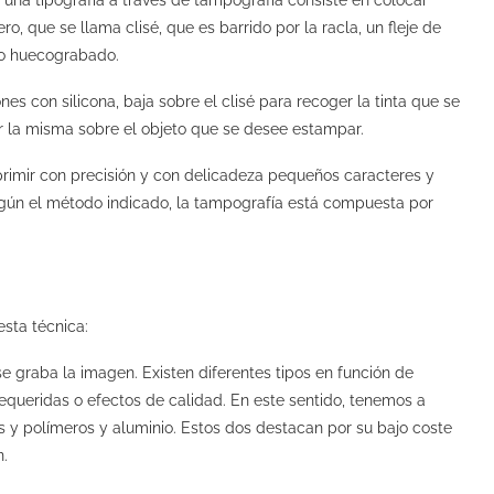
o una tipografía a través de tampografía consiste en colocar
 que se llama clisé, que es barrido por la racla, un fleje de
e o huecograbado.
s con silicona, baja sobre el clisé para recoger la tinta que se
 la misma sobre el objeto que se desee estampar.
primir con precisión y con delicadeza pequeños caracteres y
Según el método indicado, la tampografía está compuesta por
sta técnica:
se graba la imagen. Existen diferentes tipos en función de
queridas o efectos de calidad. En este sentido, tenemos a
 y polímeros y aluminio. Estos dos destacan por su bajo coste
n.