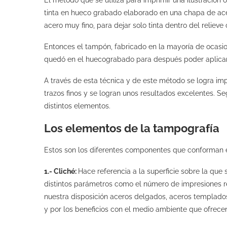
El método que se utiliza para imprimir una ilustración 
tinta en hueco grabado elaborado en una chapa de acero,
acero muy fino, para dejar solo tinta dentro del reliev
Entonces el tampón, fabricado en la mayoría de ocasione
quedó en el huecograbado para después poder aplicar
A través de esta técnica y de este método se logra im
trazos finos y se logran unos resultados excelentes. 
distintos elementos.
Los elementos de la tampografía
Estos son los diferentes componentes que conforman e
1.- Cliché:
Hace referencia a la superficie sobre la que 
distintos parámetros como el número de impresiones re
nuestra disposición aceros delgados, aceros templados
y por los beneficios con el medio ambiente que ofrece