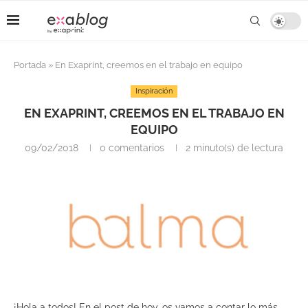
Portada
»
En Exaprint, creemos en el trabajo en equipo
Inspiración
EN EXAPRINT, CREEMOS EN EL TRABAJO EN
EQUIPO
09/02/2018
0 comentarios
2 minuto(s) de lectura
¡Hola a todos! En el post de hoy, os vamos a contar lo más