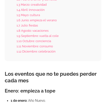
1.3
Marzo: creatividad
1.4
Abril: innovación
1.5
Mayo: cultura
1.6
Junio: empieza el verano
1.7
Julio: fiestas
1.8
Agosto: vacaciones
1.9
Septiembre: vuelta al cole
1.10
Octubre: conciencia
1.11
Noviembre: consumo
1.12
Diciembre: celebración
Los eventos que no te puedes perder
cada mes
Enero: empieza a tope
1 de enero:
Año Nuevo.