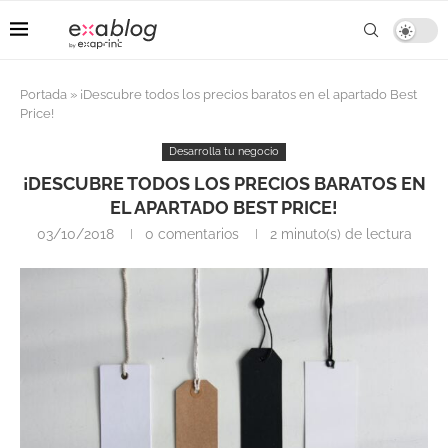
Portada
»
¡Descubre todos los precios baratos en el apartado Best
Price!
Desarrolla tu negocio
¡DESCUBRE TODOS LOS PRECIOS BARATOS EN
EL APARTADO BEST PRICE!
03/10/2018
0 comentarios
2 minuto(s) de lectura