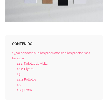
CONTENIDO
1
¿No conoces aún los productos con los precios más
baratos?
1.1
1. Tarjetas de visita
1.2
2. Flyers
1.3
1.4
3. Folletos
1.5
1.6
4. Extra