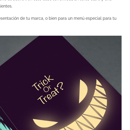
ientes.
sentación de tu marca, o bien para un menú especial para tu