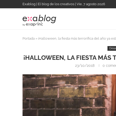
Exablog | El blog de los creativos | Vie, 7 agosto 2026
Portada
»
¡Halloween, la fiesta más terrorífica del año ya est
Desa
¡HALLOWEEN, LA FIESTA MÁS T
23/10/2018
0 comen