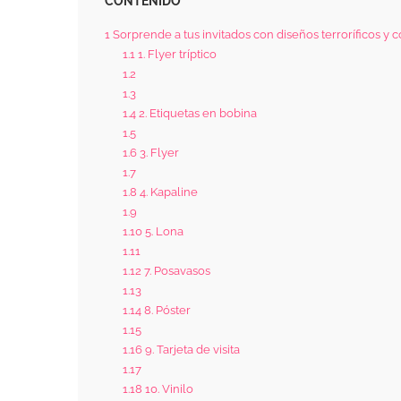
CONTENIDO
1
Sorprende a tus invitados con diseños terroríficos y 
1.1
1. Flyer tríptico
1.2
1.3
1.4
2. Etiquetas en bobina
1.5
1.6
3. Flyer
1.7
1.8
4. Kapaline
1.9
1.10
5. Lona
1.11
1.12
7. Posavasos
1.13
1.14
8. Póster
1.15
1.16
9. Tarjeta de visita
1.17
1.18
10. Vinilo