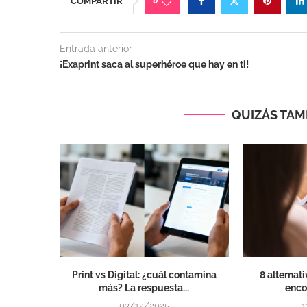
0
COMPARTIR
Entrada anterior
¡Exaprint saca al superhéroe que hay en ti!
QUIZÁS TAMB
Print vs Digital: ¿cuál contamina
8 alternat
más? La respuesta...
encon
03/12/2025
1