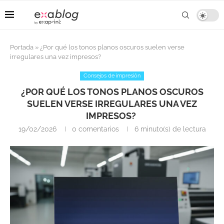
Portada
»
¿Por qué los tonos planos oscuros suelen verse
irregulares una vez impresos?
Consejos de impresión
¿POR QUÉ LOS TONOS PLANOS OSCUROS
SUELEN VERSE IRREGULARES UNA VEZ
IMPRESOS?
19/02/2026
0 comentarios
6 minuto(s) de lectura