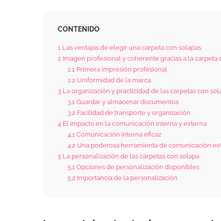
CONTENIDO
1
Las ventajas de elegir una carpeta con solapas
2
Imagen profesional y coherente gracias a la carpeta
2.1
Primera impresión profesional
2.2
Uniformidad de la marca
3
La organización y practicidad de las carpetas con so
3.1
Guardar y almacenar documentos
3.2
Facilidad de transporte y organización
4
El impacto en la comunicación interna y externa
4.1
Comunicación interna eficaz
4.2
Una poderosa herramienta de comunicación e
5
La personalización de las carpetas con solapa
5.1
Opciones de personalización disponibles
5.2
Importancia de la personalización