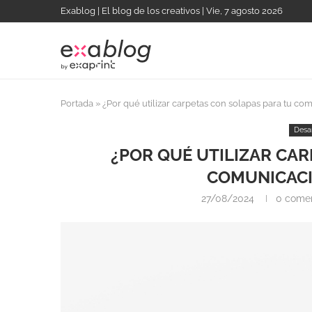
Exablog | El blog de los creativos | Vie, 7 agosto 2026
Portada
»
¿Por qué utilizar carpetas con solapas para tu 
Desa
¿POR QUÉ UTILIZAR CA
COMUNICACI
27/08/2024
0 comen