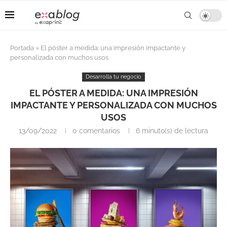
Portada
»
El póster a medida: una impresión impactante y
personalizada con muchos usos
Desarrolla tu negocio
EL PÓSTER A MEDIDA: UNA IMPRESIÓN
IMPACTANTE Y PERSONALIZADA CON MUCHOS
USOS
13/09/2022
0 comentarios
6 minuto(s) de lectura