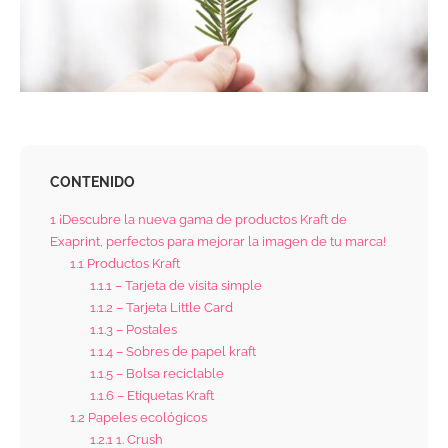
CONTENIDO
1
¡Descubre la nueva gama de productos Kraft de
Exaprint, perfectos para mejorar la imagen de tu marca!
1.1
Productos Kraft
1.1.1
– Tarjeta de visita simple
1.1.2
– Tarjeta Little Card
1.1.3
– Postales
1.1.4
– Sobres de papel kraft
1.1.5
– Bolsa reciclable
1.1.6
– Etiquetas Kraft
1.2
Papeles ecológicos
1.2.1
1. Crush